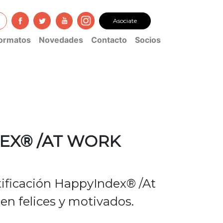
Asociate
ormatos
Novedades
Contacto
Socios
EX® /AT WORK
tificación HappyIndex® /At
en felices y motivados.