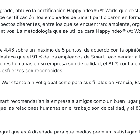
rado, obtuvo la certificación HappyIndex® /At Work, que dest
 de certificación, los empleados de Smart participaron en for
ectos diferentes, entre los que se encuentran: ambiente, org
entivos. La metodología que se utiliza para HappyIndex® /At W
de 4.46 sobre un máximo de 5 puntos, de acuerdo con la opinió
e destaca que el 91 % de los empleados de Smart recomendaría
ciones humanas en su empresa son de calidad; el 81 % confía en
s esfuerzos son reconocidos.
 Work tanto a nivel global como para sus filiales en Francia, 
mart recomendarían la empresa a amigos como un buen lugar pa
que las relaciones humanas en el trabajo son de calidad, y el
gral que está diseñada para que medios premium satisfagan la