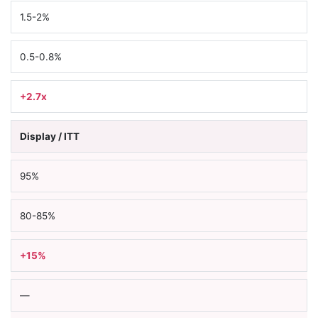
1.5-2%
0.5-0.8%
+2.7x
Display / ITT
95%
80-85%
+15%
—