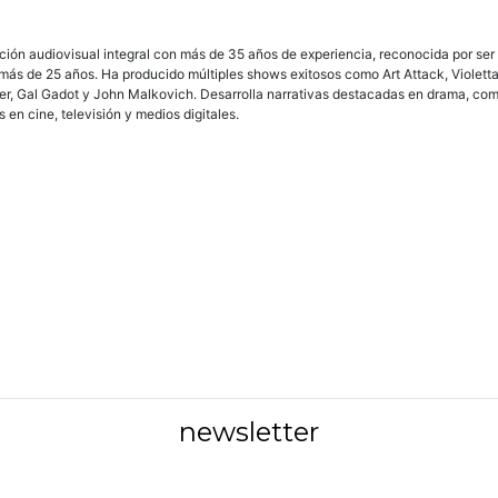
ión audiovisual integral con más de 35 años de experiencia, reconocida por se
s de 25 años. Ha producido múltiples shows exitosos como Art Attack, Violetta, 
er, Gal Gadot y John Malkovich. Desarrolla narrativas destacadas en drama, comed
en cine, televisión y medios digitales.
newsletter