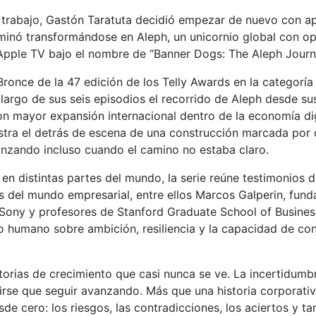
n trabajo, Gastón Taratuta decidió empezar de nuevo con 
inó transformándose en Aleph, un unicornio global con o
 Apple TV bajo el nombre de “Banner Dogs: The Aleph Journ
ronce de la 47 edición de los Telly Awards en la categorí
 largo de sus seis episodios el recorrido de Aleph desde su
n mayor expansión internacional dentro de la economía digit
estra el detrás de escena de una construcción marcada por
anzando incluso cuando el camino no estaba claro.
en distintas partes del mundo, la serie reúne testimonios 
s del mundo empresarial, entre ellos Marcos Galperin, fun
Sony y profesores de Stanford Graduate School of Business
ato humano sobre ambición, resiliencia y la capacidad de c
orias de crecimiento que casi nunca se ve. La incertidumbr
e que seguir avanzando. Más que una historia corporativa,
de cero: los riesgos, las contradicciones, los aciertos y 