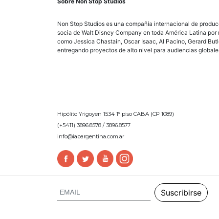
Sobre Non Stop Studios
Non Stop Studios es una compañía internacional de producc
socia de Walt Disney Company en toda América Latina por má
como Jessica Chastain, Oscar Isaac, Al Pacino, Gerard Butl
entregando proyectos de alto nivel para audiencias globales 
Hipólito Yrigoyen 1534 1° piso CABA (CP 1089)
(+5411) 3896.8578 / 3896.8577
info@iabargentina.com.ar