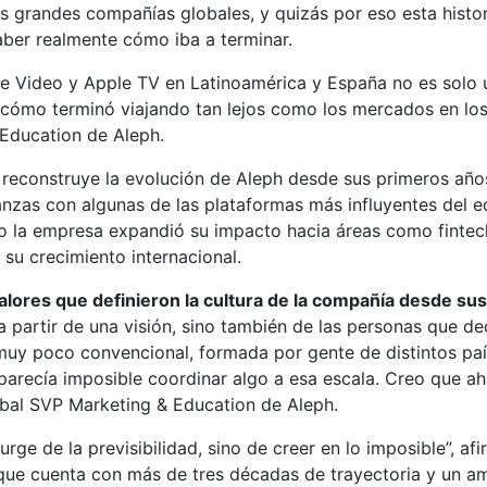
s grandes compañías globales, y quizás por eso esta histo
aber realmente cómo iba a terminar.
Video y Apple TV en Latinoamérica y España no es solo u
 y cómo terminó viajando tan lejos como los mercados en lo
Education de Aleph.
” reconstruye la evolución de Aleph desde sus primeros añ
zas con algunas de las plataformas más influyentes del eco
o la empresa expandió su impacto hacia áreas como fintech
su crecimiento internacional.
valores que definieron la cultura de la compañía desde sus 
 partir de una visión, sino también de las personas que d
 muy poco convencional, formada por gente de distintos paí
arecía imposible coordinar algo a esa escala. Creo que ahí
lobal SVP Marketing & Education de Aleph.
ge de la previsibilidad, sino de creer en lo imposible”, af
que cuenta con más de tres décadas de trayectoria y un am