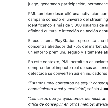
juego, generando participación, permanencia
PML también desarrolló una activación cont
campaña conectó el universo del streaming 
identificando a más de 5.000 usuarios de a
afinidad cultural e intención de acción den
El ecosistema PlayStation representa uno d
concentra alrededor del 75% del market sha
un entorno premium, seguro y altamente af
En este contexto, PML permite a anunciante
comprender el impacto real de sus acciones. 
detectada se convierten así en indicadores
“
Estamos muy contentos de seguir construye
conocimiento local y medición
”, señaló
Jua
“
Los casos que ya ejecutamos demuestran q
difícil de conseguir en otros medios: atenc