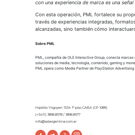
con una experiencia de marca es una señal 
Con esta operación, PML fortalece su prop
través de experiencias integradas, format
alcanzadas, sino también cómo interactuaro
Sobre PML
PML, compañía de OLE Interactive Group, conecta marcas c
soluciones de media, tecnología, contenido, gaming y mone
PML opera como Media Partner de PlayStation Advertising e
Hipólito Yrigoyen 1534 1° piso CABA (CP 1089)
(+5411) 3896.8578 / 3896.8577
info@iabargentina.com.ar