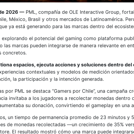
 de 2026 —
PML, compañía de OLE Interactive Group, forta
ile, México, Brasil y otros mercados de Latinoamérica. Pero
 que ya está generando para las marcas dentro del ecosiste
úa explorando el potencial del gaming como plataforma pub
las marcas pueden integrarse de manera relevante en ento
s concretos.
iona espacios, ejecuta acciones y soluciones dentro del 
experiencias contextuales y modelos de medición orientado
ción, la participación y la intención generada.
das por PML se destaca “Gamers por Chile”, una campaña cr
encia invitaba a los jugadores a recolectar monedas dentro 
 aumentaba su donación, convirtiendo el gameplay en una acc
os, un tiempo de permanencia promedio de 23 minutos y 
nes de monedas recolectadas —un crecimiento de 35% vers
ore. El resultado mostró cómo una marca puede integrarse